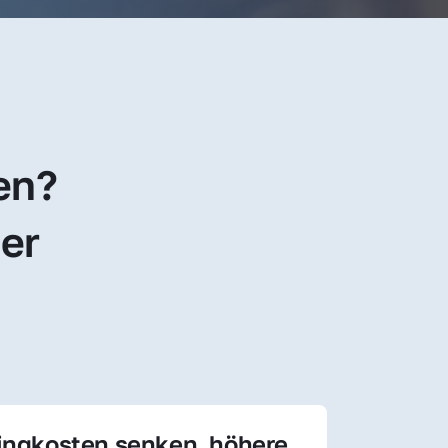
en? 
er 
ingkosten senken, höhere 