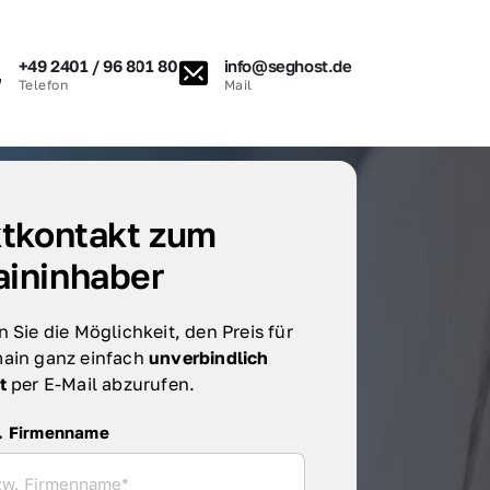
+49 2401 / 96 801 80
info@seghost.de
Telefon
Mail
tkontakt zum 
ininhaber
 Sie die Möglichkeit, den Preis für 
ain ganz einfach 
unverbindlich 
t 
per E-Mail abzurufen.
irmenname
. Firmenname