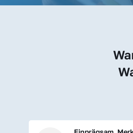
War
Wa
Einprägsam, Merk