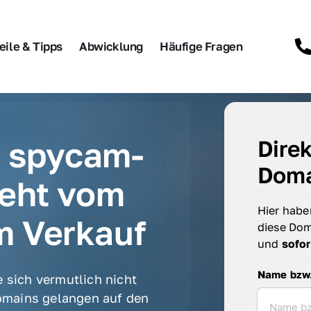
eile & Tipps
Abwicklung
Häufige Fragen
n spycam-
Direk
Doma
eht vom 
Hier haben
m Verkauf
diese Dom
und 
sofor
Name bzw. F
Name bzw
 sich vermutlich nicht 
mains gelangen auf den 