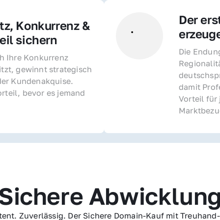
Der ers
z, Konkurrenz & 
erzeug
il sichern 
Die Endung 
 Ihre Konkurrenz 
Regionalit
itzt, gewinnt strategisch 
deutschspr
er Kundenakquise. 
damit Profe
rteil, bevor es jemand 
Vorteil fü
Marktbezu
Sichere Abwicklun
ent. Zuverlässig. Der Sichere Domain-Kauf mit Treuhand-