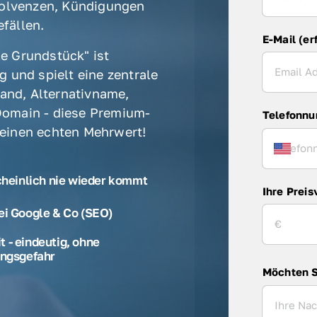
olvenzen, Kündigungen 
fällen. 
E-Mail (er
e Grundstück" ist 
 und spielt eine zentrale 
rand, Alternativname, 
omain - diese Premium-
Telefonn
 einen echten Mehrwert! 
cheinlich nie wieder kommt
Ihre Preis
ei Google & Co (SEO)
 - eindeutig, ohne
ngsgefahr
Möchten S