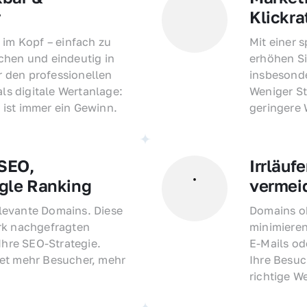
r
Klickra
 im Kopf – einfach zu 
Mit einer 
hen und eindeutig in 
erhöhen Si
den professionellen 
insbesonde
als digitale Wertanlage: 
Weniger St
ist immer ein Gewinn.
geringere
EO, 
Irrläufe
gle Ranking
vermei
evante Domains. Diese 
Domains oh
rk nachgefragten 
minimieren
Ihre SEO-Strategie. 
E-Mails o
et mehr Besucher, mehr 
Ihre Besuc
richtige W